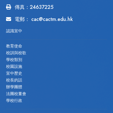
傳真：24637225
電郵：
cac@cactm.edu.hk
認識宣中
教育使命
校訓與校歌
學校類別
校園設施
宣中歷史
校長的話
辦學團體
法團校董會
學校行政