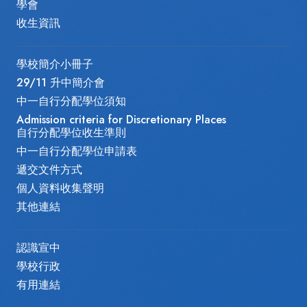
學會
收生資訊
學校簡介小冊子
29/11 升中簡介會
中一自行分配學位須知
Admission criteria for Discretionary Places
自行分配學位收生準則
中一自行分配學位申請表
遞交文件方式
個人資料收集聲明
其他連結
認識宣中
學校行政
有用連結