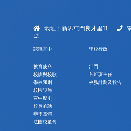
地址：
新界屯門良才里11
號
認識宣中
學校行政
教育使命
部門
校訓與校歌
各班班主任
學校類別
校務計劃及報告
校園設施
宣中歷史
校長的話
辦學團體
法團校董會