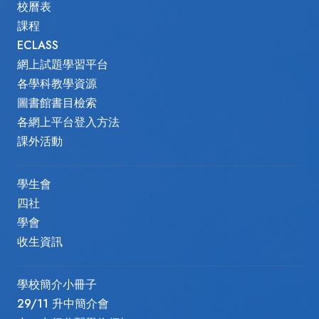
校曆表
課程
ECLASS
網上試題學習平台
各學科教學資源
圖書館書目檢索
各網上平台登入方法
課外活動
學生會
四社
學會
收生資訊
學校簡介小冊子
29/11 升中簡介會