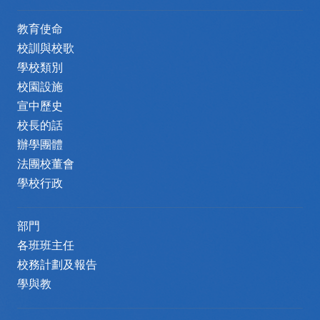
教育使命
校訓與校歌
學校類別
校園設施
宣中歷史
校長的話
辦學團體
法團校董會
學校行政
部門
各班班主任
校務計劃及報告
學與教