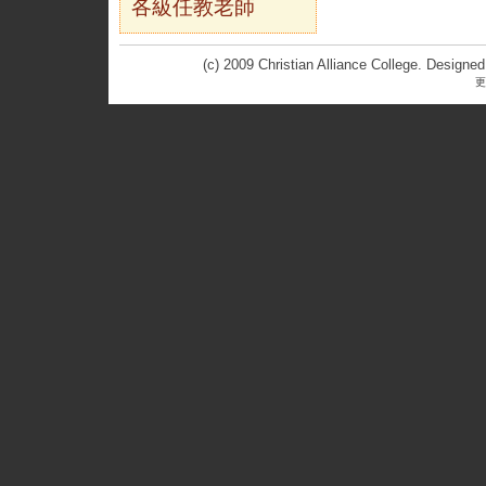
各級任教老師
(c) 2009 Christian Alliance College. Designe
更