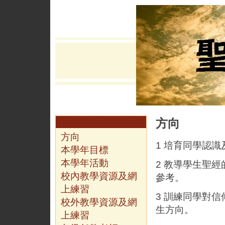
方向
方向
1 培育同學認
本學年目標
本學年活動
2 教導學生聖
校內教學資源及網
參考。
上練習
3 訓練同學對
校外教學資源及網
生方向。
上練習