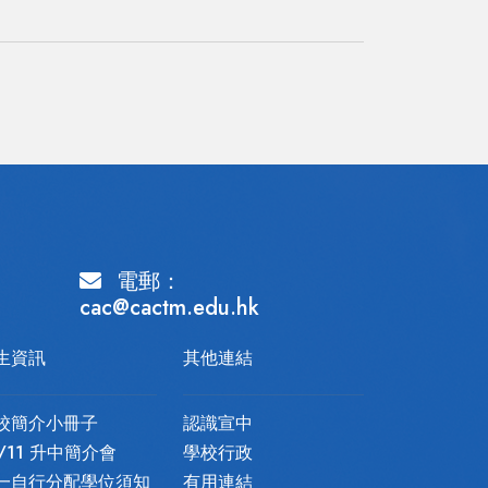
電郵：
cac@cactm.edu.hk
生資訊
其他連結
校簡介小冊子
認識宣中
9/11 升中簡介會
學校行政
一自行分配學位須知
有用連結