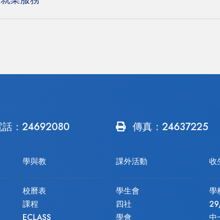
電話：
24692080
傳真：24637225
學與教
課外活動
收
校曆表
學生會
學
課程
四社
2
ECLASS
學會
中