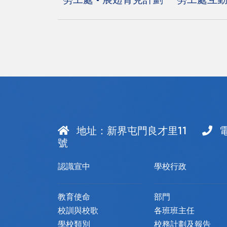
地址：
新界屯門良才里11
號
認識宣中
學校行政
教育使命
部門
校訓與校歌
各班班主任
學校類別
校務計劃及報告