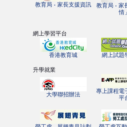
教育局 - 家長支援資訊
教育局 - 
情
網上學習平台
香港教育城
網上試題
升學就業
專上課程電
大學聯招辦法
平
勞工處 - 展翅青見計劃
勞工處互