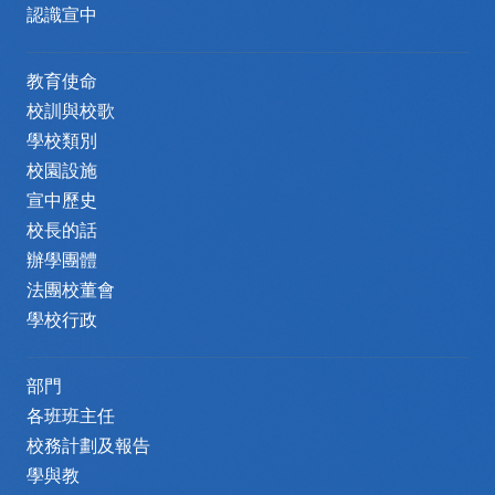
認識宣中
教育使命
校訓與校歌
學校類別
校園設施
宣中歷史
校長的話
辦學團體
法團校董會
學校行政
部門
各班班主任
校務計劃及報告
學與教