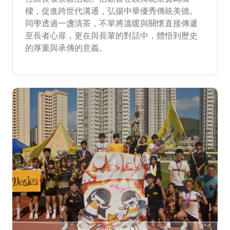
樑，促進跨世代溝通，弘揚中華優秀傳統美德。
同學透過一盞清茶，不單將溫暖與關懷直接傳遞
至長者心扉，更在與長輩的對話中，體悟到歷史
的厚重與承傳的意義。