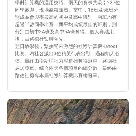
學對計算機的運用技巧。兩天的賽事共吸引227位
同學參與，現場氣氛熱烈。當中，1B班及5E班分
別成為參與率最高的初中及高中班別，兩班均有
超過半數同學出賽；而平均成績最佳的班別，則
分別由初中3A班及高中5A班奪得。個人賽結束
後，由路德社暫時領先。
翌日放學後，緊接迎來激烈的社際計算機Kahoot
比賽。四社各派出3位精英代表出戰，過程扣人心
弦。最終由衞斯理社力壓群雄奪得冠軍，路德社
屈居亞軍。綜合兩天各個項目的總分數，最終由
路德社勇奪本屆社際計算機比賽總冠軍。