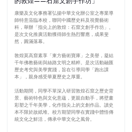
的敦煌——石窟文創手作坊」
康樂及文化事務署弘揚中華文化辦公室之專業導
師特意蒞臨本校，聯同中國歷史科及視覺藝術
科，舉辦「指尖上的敦煌：石窟文創手作坊」。
是次文化推廣活動獲得師生熱烈響應，成果斐
然，圓滿落幕。
敦煌莫高窟素享「東方藝術寶庫」之美譽，凝結
千年佛教藝術與絲路文明之精粹。是次活動融匯
歷史考究與美學實踐，旨在引導同學「跑出課
本」，親身感受華夏歷史之厚重。
活動期間，同學不單深入研習敦煌石窟之歷史背
景、藝術特色與文化意蘊，更親自動手，將壁畫
彩塑之千年美學，化作指尖上的文創作品。讀史
本不限於故紙堆。校方期望同學在實踐中體悟傳
統文化之鮮活，傳承中華文化之風骨。