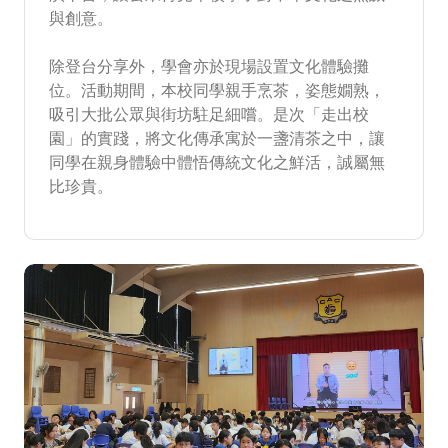
與創意。
除登台分享外，學會亦於現場設置文化體驗攤
位。活動期間，本校同學親手烹茶，姿態嫺熟，
吸引大批公眾與街坊駐足細嚐。是次「走出校
園」的實踐，將文化傳承寓於一盞清茶之中，讓
同學在親身體驗中體悟傳統文化之鮮活，誠屬無
比珍貴。