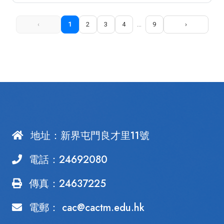
...
1
2
3
4
9
地址：
新界屯門良才里11號
電話：
24692080
傳真：24637225
電郵：
cac@cactm.edu.hk