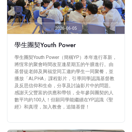
2026-06-05
學生團契Youth Power
學生團契Youth Power（簡稱YP）本年進行革新，
將恆常的聚會時間改至逢星期五的午膳進行。由
基督徒老師及興福堂同工邀約學生一同聚餐，並
播放「ALPHA」課程影片，引導同學認識基督教
及反思信仰和生命，分享及討論影片中的問題。
感謝天父豐富的供應和帶領，全年參與團契的人
數平均約100人！但願同學能繼續在YP認識《聖
經》和真理，加入教會，追隨基督！