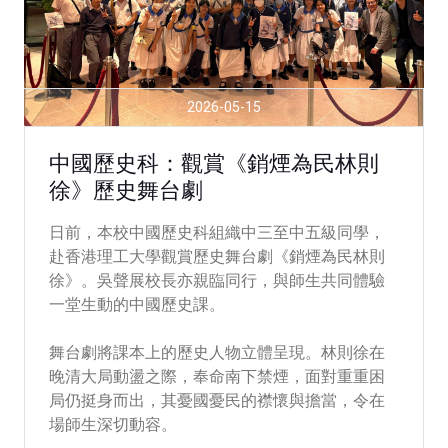
2026-05-15
中國歷史科：觀賞《銷煙為民林則
徐》歷史舞台劇
日前，本校中國歷史科組織中三至中五級同學，
赴香港理工大學觀賞歷史舞台劇《銷煙為民林則
徐》。吳聲展校長亦親臨同行，與師生共同體驗
一堂生動的中國歷史課。
舞台劇將課本上的歷史人物立體呈現。林則徐在
晚清大局動盪之際，奉命南下禁煙，面對重重困
局仍挺身而出，其憂國憂民的襟懷與擔當，令在
場師生深切動容。