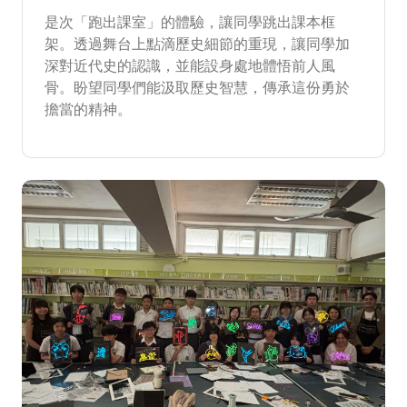
是次「跑出課室」的體驗，讓同學跳出課本框
架。透過舞台上點滴歷史細節的重現，讓同學加
深對近代史的認識，並能設身處地體悟前人風
骨。盼望同學們能汲取歷史智慧，傳承這份勇於
擔當的精神。