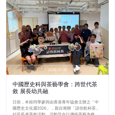
2026-05-30
中國歷史科與茶藝學會：跨世代茶
敘 展長幼共融
日前，本校同學參與由香港青年協會主辦之「中
國歷史文化週2026」，親自籌辦「請你飲杯茶」
社區長者茶敘活動。活動旨在以傳統茶藝為橋