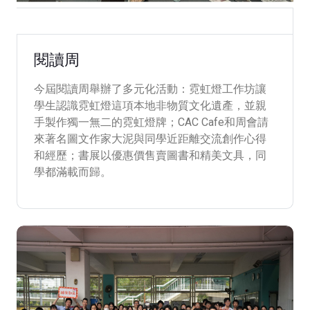
2026-04-29
閱讀周
今屆閱讀周舉辦了多元化活動：霓虹燈工作坊讓
學生認識霓虹燈這項本地非物質文化遺產，並親
手製作獨一無二的霓虹燈牌；CAC Cafe和周會請
來著名圖文作家大泥與同學近距離交流創作心得
和經歷；書展以優惠價售賣圖書和精美文具，同
學都滿載而歸。