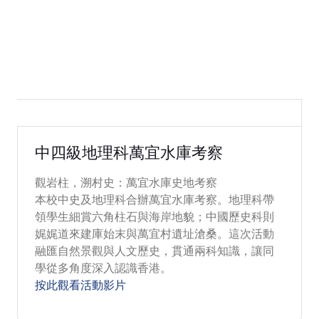
2026-04-11
中四級地理科萬宜水庫考察
觀岩柱，溯村史：萬宜水庫史地考察
本校中史及地理科合辦萬宜水庫考察。地理科帶
領學生細賞六角柱石與海岸地貌；中國歷史科則
娓娓道來建庫始末與萬宜村遺址滄桑。這次活動
融匯自然景觀與人文歷史，貫通兩科知識，讓同
學從多角度深入認識香港。
按此觀看活動影片