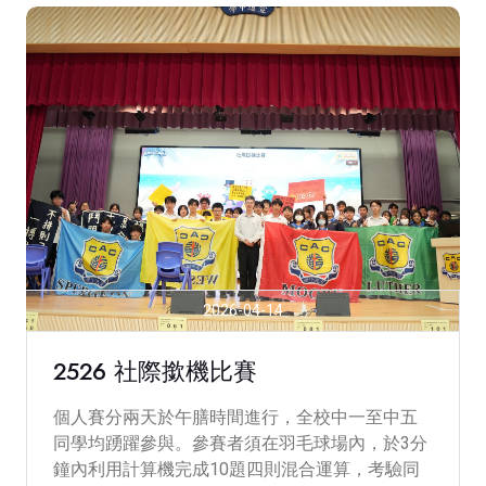
2026-04-14
2526 社際撳機比賽
個人賽分兩天於午膳時間進行，全校中一至中五
同學均踴躍參與。參賽者須在羽毛球場內，於3分
鐘內利用計算機完成10題四則混合運算，考驗同