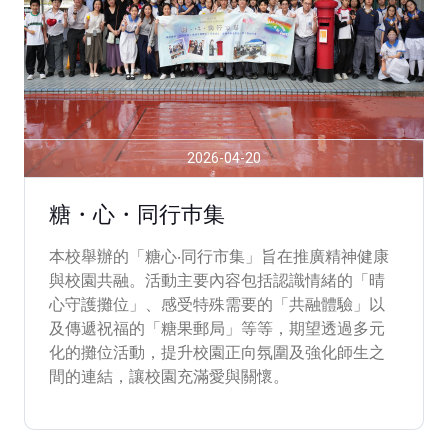
2026-04-20
糖・心・同行巿集
本校舉辦的「糖心‧同行市集」旨在推廣精神健康
與校園共融。活動主要內容包括認識情緒的「晴
心守護攤位」、感受特殊需要的「共融體驗」以
及傳遞祝福的「糖果郵局」等等，期望透過多元
化的攤位活動，提升校園正向氛圍及強化師生之
間的連結，讓校園充滿愛與關懷。