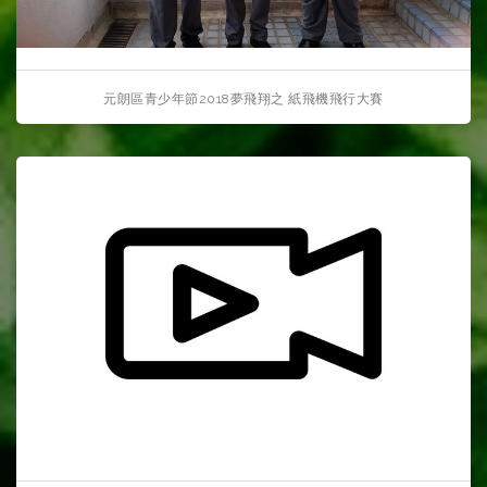
元朗區青少年節2018夢飛翔之 紙飛機飛行大賽