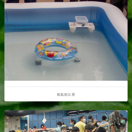
氫氣船比賽