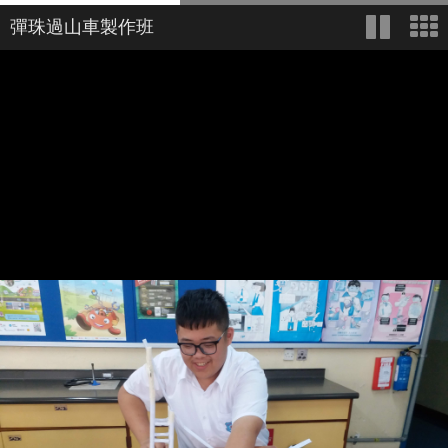
彈珠過山車製作班