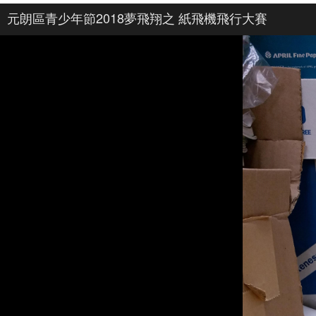
元朗區青少年節2018夢飛翔之 紙飛機飛行大賽