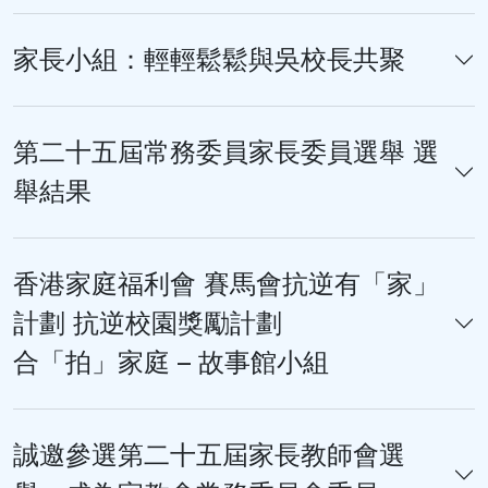
家長小組：輕輕鬆鬆與吳校長共聚
第二十五屆常務委員家長委員選舉 選
舉結果
香港家庭福利會 賽馬會抗逆有「家」
計劃 抗逆校園獎勵計劃
合「拍」家庭 – 故事館小組
誠邀參選第二十五屆家長教師會選