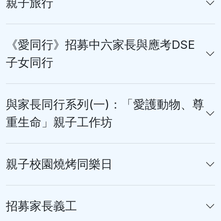
親子旅行
《愛同行》招募中六家長與應考DSE
子女同行
與家長同行系列(一)：「愛護動物、尊
重生命」親子工作坊
親子校園燒烤同樂日
招募家長義工