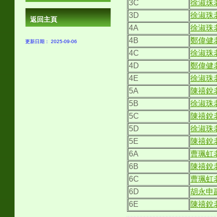
3C
徐淑珠
3D
徐淑珠
返回主頁
4A
徐淑珠
4B
鄭偉健
更新日期： 2025-09-06
4C
徐淑珠
4D
鄭偉健
4E
徐淑珠
5A
陳禧銳
5B
徐淑珠
5C
陳禧銳
5D
徐淑珠
5E
陳禧銳
6A
曹珮虹
6B
陳禧銳
6C
曹珮虹
6D
胡永申
6E
陳禧銳