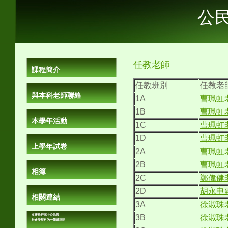
公
任教老師
課程簡介
任教班別
任教老
與本科老師聯絡
1A
曹珮虹
1B
曹珮虹
本學年活動
1C
曹珮虹
1D
曹珮虹
上學年試卷
2A
曹珮虹
2B
曹珮虹
相簿
2C
鄭偉健
2D
胡永申
相關連結
3A
徐淑珠
支援推行高中公民與
3B
徐淑珠
社會發展科的一筆過津貼