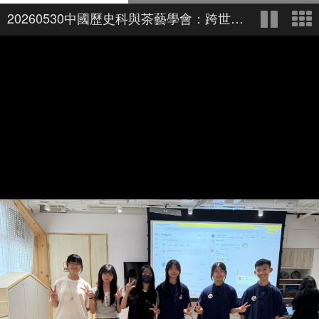
20260530中國歷史科與茶藝學會：跨世代茶敘 展長幼共融